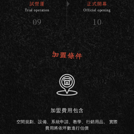
試營運
正式開幕
Trial operation
Official opening
09
10
加盟條件
加盟費用包含
空間規劃、設備、系統申請、教學、行銷用品。
實際
費用將依坪數進行估價